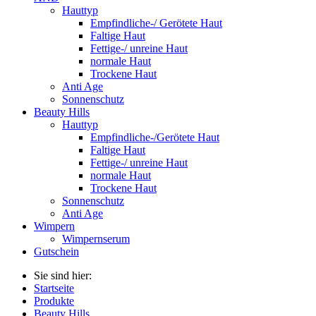
Hauttyp
Empfindliche-/ Gerötete Haut
Faltige Haut
Fettige-/ unreine Haut
normale Haut
Trockene Haut
Anti Age
Sonnenschutz
Beauty Hills
Hauttyp
Empfindliche-/Gerötete Haut
Faltige Haut
Fettige-/ unreine Haut
normale Haut
Trockene Haut
Sonnenschutz
Anti Age
Wimpern
Wimpernserum
Gutschein
Sie sind hier:
Startseite
Produkte
Beauty Hills