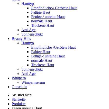
Hauttyp
Empfindliche-/ Gerötete Haut
Faltige Haut
Fettige-/ unreine Haut
normale Haut
Trockene Haut
Anti Age
Sonnenschutz
Beauty Hills
Hauttyp
Empfindliche-/Gerötete Haut
Faltige Haut
Fettige-/ unreine Haut
normale Haut
Trockene Haut
Sonnenschutz
Anti Age
Wimpern
Wimpernserum
Gutschein
Sie sind hier:
Startseite
Produkte
gegen unreine Haut