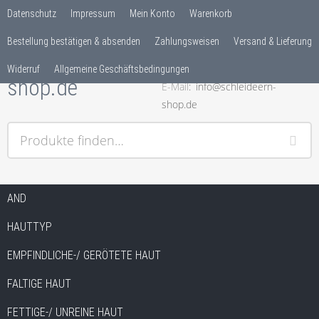
Datenschutz
Impressum
Mein Konto
Warenkorb
Bestellung bestätigen & absenden
Zahlungsweisen
Versand & Lieferung
Telefon
04621-9517476
Widerruf
Allgemeine Geschäftsbedingungen
E-Mail
info@schleideern-
shop.de
Der Shop von Schleideern Kosmetik für Wellness und
mehr
Produkte finden…
Springe zum Inhalt
AND
HAUTTYP
EMPFINDLICHE-/ GERÖTETE HAUT
FALTIGE HAUT
FETTIGE-/ UNREINE HAUT