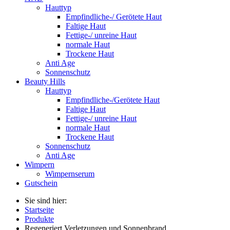
Hauttyp
Empfindliche-/ Gerötete Haut
Faltige Haut
Fettige-/ unreine Haut
normale Haut
Trockene Haut
Anti Age
Sonnenschutz
Beauty Hills
Hauttyp
Empfindliche-/Gerötete Haut
Faltige Haut
Fettige-/ unreine Haut
normale Haut
Trockene Haut
Sonnenschutz
Anti Age
Wimpern
Wimpernserum
Gutschein
Sie sind hier:
Startseite
Produkte
Regeneriert Verletzungen und Sonnenbrand