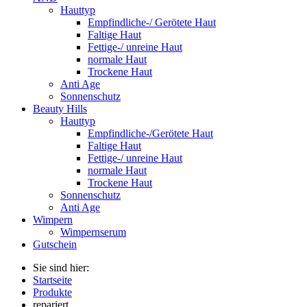
Hauttyp
Empfindliche-/ Gerötete Haut
Faltige Haut
Fettige-/ unreine Haut
normale Haut
Trockene Haut
Anti Age
Sonnenschutz
Beauty Hills
Hauttyp
Empfindliche-/Gerötete Haut
Faltige Haut
Fettige-/ unreine Haut
normale Haut
Trockene Haut
Sonnenschutz
Anti Age
Wimpern
Wimpernserum
Gutschein
Sie sind hier:
Startseite
Produkte
repariert